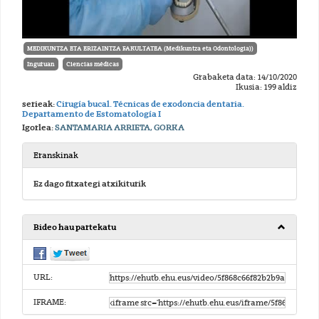
MEDIKUNTZA ETA ERIZAINTZA FAKULTATEA (Medikuntza eta Odontologia))
Inguruan
Ciencias médicas
Grabaketa data: 14/10/2020
Ikusia: 199 aldiz
serieak:
Cirugía bucal. Técnicas de exodoncia dentaria.
Departamento de Estomatología I
Igorlea:
SANTAMARIA ARRIETA, GORKA
Eranskinak
Ez dago fitxategi atxikiturik
Bideo hau partekatu
URL:
IFRAME: