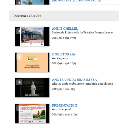
Elevadores angulados de Winter
2020(e)ko urr. 14(a)
Interesa dakizuke
Forceps para exodoncias en el maxilar superior
ANNIE CHELLEL
Sesión de Enfermería de Práctica Avanzada en el Reino Unido
2020(e)ko urr. 14(a)
2013(e)ko api. 17(a)
Forceps para extracciones en el maxilar inferior
ONGIETORRIA
Aurkezpena
2020(e)ko urr. 14(a)
2015(e)ko api. 17(a)
Exodoncia de incisivos superiores
AHOTSA ONDO ERABILTZEA
Ahotsa ondo erabiltzeko jarraibide batzuk ematen dituen bideoa.
2020(e)ko urr. 14(a)
2015(e)ko eka. 1(a)
Exodoncia de caninos superiores
PRESENTACIÓN
Acto inaugural
2020(e)ko urr. 14(a)
2015(e)ko mai. 11(a)