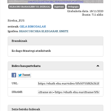
BILBAOKO IRAKASLEEN U.E. (BIZKAIA)
Inguruan
Pedagogia
Grabaketa data: 18/11/2020
Ikusia: 711 aldiz
Firefox_EUS
serieak:
GELA BIMODALAK
Igorlea:
BEASCOECHEA ELEZGARAY, ENETZ
Eranskinak
Ez dago fitxategi atxikiturik
Bideo hau partekatu
URL:
IFRAME:
Serie bereko bideoak