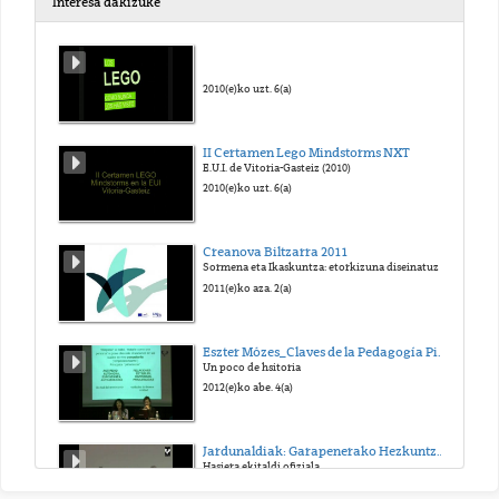
Interesa dakizuke
GELA BIMODALAK
2020(e)ko aza. 18(a)
2010(e)ko uzt. 6(a)
GELA BIMODALAK
II Certamen Lego Mindstorms NXT
E.U.I. de Vitoria-Gasteiz (2010)
2020(e)ko aza. 18(a)
2010(e)ko uzt. 6(a)
GELA BIMODALAK
Creanova Biltzarra 2011
Sormena eta Ikaskuntza: etorkizuna diseinatuz
2020(e)ko aza. 18(a)
2011(e)ko aza. 2(a)
GELA BIMODALAK
Eszter Mózes_Claves de la Pedagogía Pikler-Lóczy-15-01-2012
Un poco de hsitoria
2020(e)ko aza. 18(a)
2012(e)ko abe. 4(a)
GELA BIMODALAK
Jardunaldiak: Garapenerako Hezkuntza Unibertsitatean. Hegoa. UPV/EHU. Bilbo, 2011ko azaroaren 24a eta 25a
Hasiera ekitaldi ofiziala
2020(e)ko aza. 18(a)
2011(e)ko abe. 2(a)