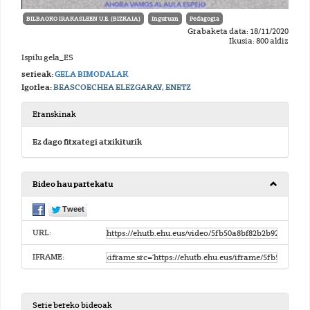
BILBAOKO IRAKASLEEN U.E. (BIZKAIA)
Inguruan
Pedagogia
Grabaketa data: 18/11/2020
Ikusia: 800 aldiz
Ispilu gela_ES
serieak:
GELA BIMODALAK
Igorlea:
BEASCOECHEA ELEZGARAY, ENETZ
Eranskinak
Ez dago fitxategi atxikiturik
Bideo hau partekatu
URL:
IFRAME:
Serie bereko bideoak