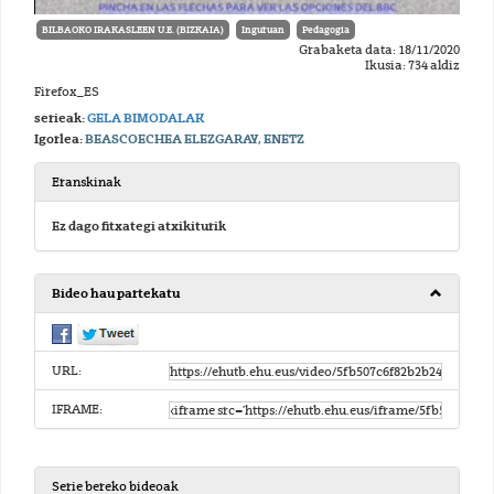
BILBAOKO IRAKASLEEN U.E. (BIZKAIA)
Inguruan
Pedagogia
Grabaketa data: 18/11/2020
Ikusia: 734 aldiz
Firefox_ES
serieak:
GELA BIMODALAK
Igorlea:
BEASCOECHEA ELEZGARAY, ENETZ
Eranskinak
Ez dago fitxategi atxikiturik
Bideo hau partekatu
URL:
IFRAME:
Serie bereko bideoak