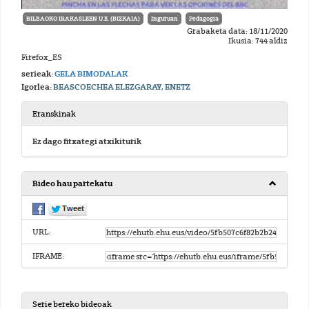
BILBAOKO IRAKASLEEN U.E. (BIZKAIA)
Inguruan
Pedagogia
Grabaketa data: 18/11/2020
Ikusia: 744 aldiz
Firefox_ES
serieak:
GELA BIMODALAK
Igorlea:
BEASCOECHEA ELEZGARAY, ENETZ
Eranskinak
Ez dago fitxategi atxikiturik
Bideo hau partekatu
URL:
IFRAME:
Serie bereko bideoak