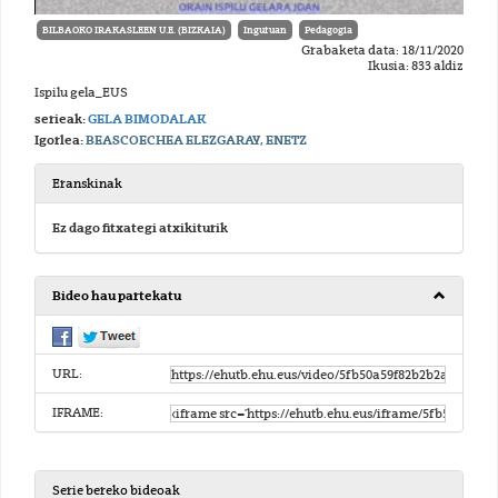
BILBAOKO IRAKASLEEN U.E. (BIZKAIA)
Inguruan
Pedagogia
Grabaketa data: 18/11/2020
Ikusia: 833 aldiz
Ispilu gela_EUS
serieak:
GELA BIMODALAK
Igorlea:
BEASCOECHEA ELEZGARAY, ENETZ
Eranskinak
Ez dago fitxategi atxikiturik
Bideo hau partekatu
URL:
IFRAME:
Serie bereko bideoak