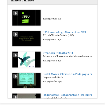
Interesa dakizuke
GELA BIMODALAK
2020(e)ko aza. 18(a)
2010(e)ko uzt. 6(a)
GELA BIMODALAK
II Certamen Lego Mindstorms NXT
E.U.I. de Vitoria-Gasteiz (2010)
2020(e)ko aza. 18(a)
2010(e)ko uzt. 6(a)
GELA BIMODALAK
Creanova Biltzarra 2011
Sormena eta Ikaskuntza: etorkizuna diseinatuz
2020(e)ko aza. 18(a)
2011(e)ko aza. 2(a)
GELA BIMODALAK
Eszter Mózes_Claves de la Pedagogía Pikler-Lóczy-15-01-2012
Un poco de hsitoria
2020(e)ko aza. 18(a)
2012(e)ko abe. 4(a)
GELA BIMODALAK
Jardunaldiak: Garapenerako Hezkuntza Unibertsitatean. Hegoa. UPV/EHU. Bilbo, 2011ko azaroaren 24a eta 25a
Hasiera ekitaldi ofiziala
2020(e)ko aza. 18(a)
2011(e)ko abe. 2(a)