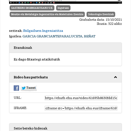
GASTEIZKO INGENIARITZAKO U.E.
Inguruan
Meatze eta Metalurgia Ingeniaritza eta Materialen Zientzia
Teknologia Zientziak
Grabaketa data: 15/10/2021
Ikusia: 322 aldiz
serieak:
Ibilgailuen Ingeniaritza
Igorlea:
GARCIA GRANCIANTEPARALUCETA, BEÑAT
Eranskinak
Ez dago fitxategi atxikiturik
Bideo hau partekatu
URL:
IFRAME:
Serie bereko bideoak