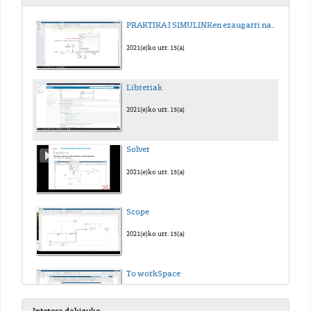
PRAKTIKA I SIMULINKen ezaugarri nagusienak
2021(e)ko urr. 15(a)
Libreriak
2021(e)ko urr. 15(a)
Solver
2021(e)ko urr. 15(a)
Scope
2021(e)ko urr. 15(a)
To workSpace
2021(e)ko urr. 15(a)