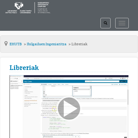
TOGGLE
TOGGLE
SEARCH
NAVIGAT
EHUTB
Ibilgailuen Ingeniaritza
Libreriak
Libreriak