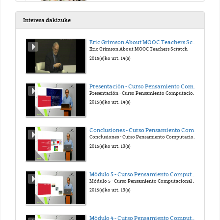
2021(e)ko urr. 27(a)
Interesa dakizuke
Nola egin zen Glass Drawing 2021.Havana instalazioa
Eric Grimson About MOOC Teachers Scratch
Eric Grimson About MOOC Teachers Scratch
2021(e)ko aza. 28(a)
2015(e)ko urt. 14(a)
Arte STEAM Irekia – VGIE
Presentación - Curso Pensamiento Computacional en la Escuela
Presentación - Curso Pensamiento Computacional en la Escuela
2022(e)ko mar. 18(a)
2015(e)ko urt. 14(a)
Nola egin zen instalazioa 2022.Sydney
Conclusiones - Curso Pensamiento Computacional en la Escuela
Conclusiones - Curso Pensamiento Computacional en la Escuela
2022(e)ko api. 30(a)
2015(e)ko urt. 13(a)
Nola egin ziren instalazioak Wall Drawing 2022.Boston & Wall Drawing 2022.Osaka
Módulo 5 - Curso Pensamiento Computacional en la Escuela
Módulo 5 - Curso Pensamiento Computacional en la Escuela
2022(e)ko mai. 14(a)
2015(e)ko urt. 13(a)
Nola egin zen instalazioa Glass Drawing 2022.Oxford
Módulo 4 - Curso Pensamiento Computacional en la Escuela