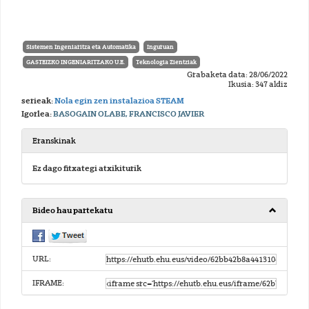
Sistemen Ingeniaritza eta Automatika
Inguruan
GASTEIZKO INGENIARITZAKO U.E.
Teknologia Zientziak
Grabaketa data: 28/06/2022
Ikusia: 347 aldiz
serieak:
Nola egin zen instalazioa STEAM
Igorlea:
BASOGAIN OLABE, FRANCISCO JAVIER
Eranskinak
Ez dago fitxategi atxikiturik
Bideo hau partekatu
URL:
IFRAME: