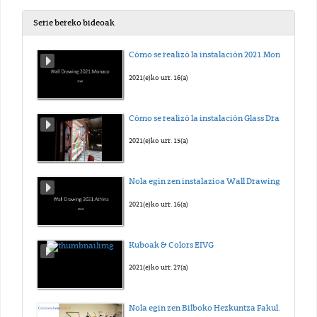
Serie bereko bideoak
Cómo se realizó la instalación 2021.Monaco
2021(e)ko urr. 16(a)
Cómo se realizó la instalación Glass Drawing 2021.Luzern
2021(e)ko urr. 15(a)
Nola egin zen instalazioa Wall Drawing 2021.Athína
2021(e)ko urr. 16(a)
Kuboak & Colors EIVG
2021(e)ko urr. 27(a)
Nola egin zen Bilboko Hezkuntza Fakultateko Kubo Ireki Osatugabeak instalazioa