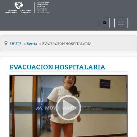
TOGGLE
TOGGLE
SEARCH
NAVIGAT
EHUTB
Berria
EVACUACION HOSPITALARIA
EVACUACION HOSPITALARIA