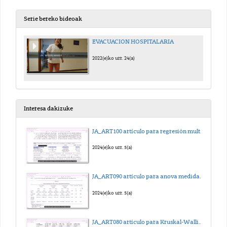
Serie bereko bideoak
EVACUACION HOSPITALARIA
2022(e)ko urr. 24(a)
Interesa dakizuke
JA_ART100 artículo para regresión multilineal_sub_eus
2024(e)ko urr. 5(a)
JA_ART090 artículo para anova medidas repetidas_sub_eus
2024(e)ko urr. 5(a)
JA_ART080 artículo para Kruskal-Wallis_sub_eus