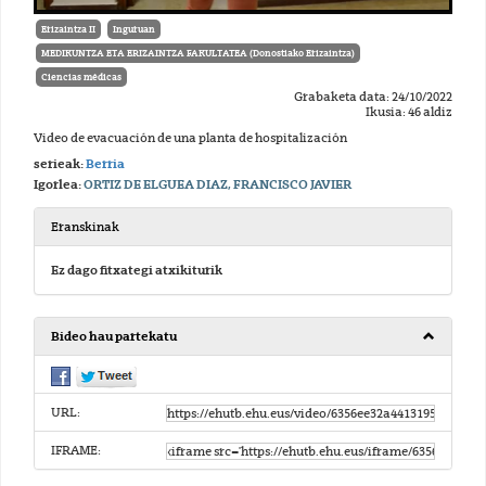
Erizaintza II
Inguruan
MEDIKUNTZA ETA ERIZAINTZA FAKULTATEA (Donostiako Erizaintza)
Ciencias médicas
Grabaketa data: 24/10/2022
Ikusia: 46 aldiz
Video de evacuación de una planta de hospitalización
serieak:
Berria
Igorlea:
ORTIZ DE ELGUEA DIAZ, FRANCISCO JAVIER
Eranskinak
Ez dago fitxategi atxikiturik
Bideo hau partekatu
URL:
IFRAME: