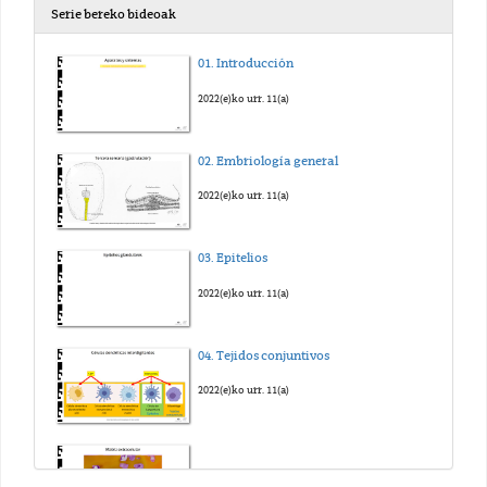
Serie bereko bideoak
01. Introducción
2022(e)ko urr. 11(a)
02. Embriología general
2022(e)ko urr. 11(a)
03. Epitelios
2022(e)ko urr. 11(a)
04. Tejidos conjuntivos
2022(e)ko urr. 11(a)