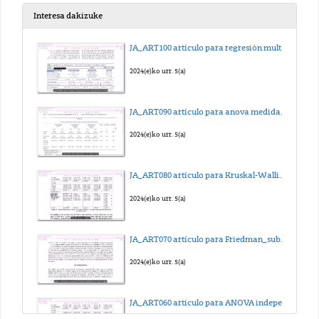
2022(e)ko urr. 13(a)
Interesa dakizuke
06_Tejido óseo_I
JA_ART100 artículo para regresión multilineal_sub_eus
2022(e)ko urr. 24(a)
2024(e)ko urr. 5(a)
07_Tejido óseo_II
JA_ART090 artículo para anova medidas repetidas_sub_eus
2022(e)ko aza. 17(a)
2024(e)ko urr. 5(a)
08_Sangre
JA_ART080 artículo para Kruskal-Wallis_sub_eus
2022(e)ko aza. 17(a)
2024(e)ko urr. 5(a)
09. Hematopoyesis
JA_ART070 artículo para Friedman_sub_eus
2022(e)ko urr. 13(a)
2024(e)ko urr. 5(a)
10_Tejidos musculares
JA_ART060 artículo para ANOVA independiente_sub_eus
2022(e)ko aza. 21(a)