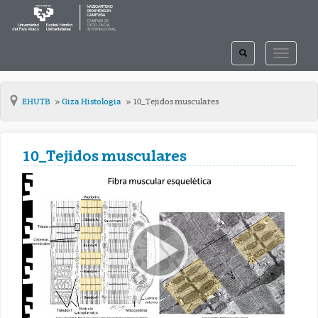
TOGGLE
TOGGLE
SEARCH
NAVIGAT
EHUTB
Giza Histologia
10_Tejidos musculares
10_Tejidos musculares