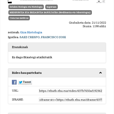
Zelulen Biologia eta Histologia
Inguruan
MEDIKUNTZA ETA ERIZAINTZA FAKULTATEA (Medikuntza eta Odontologia))
Ciencias médicas
Grabaketa data: 21/11/2022
Ikusia: 1198 aldiz
serieak:
Giza Histologia
Igorlea:
SAEZ CRESPO, FRANCISCO JOSE
Eranskinak
Ez dago fitxategi atxikiturik
Bideo hau partekatu
URL:
IFRAME: