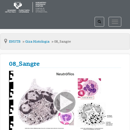
TOGGLE
TOGGLE
SEARCH
NAVIGAT
EHUTB
Giza Histologia
08_Sangre
08_Sangre