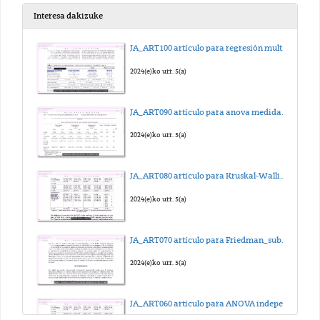
2022(e)ko urr. 13(a)
Interesa dakizuke
06_Tejido óseo_I
JA_ART100 artículo para regresión multilineal_sub_eus
2022(e)ko urr. 24(a)
2024(e)ko urr. 5(a)
07_Tejido óseo_II
JA_ART090 artículo para anova medidas repetidas_sub_eus
2022(e)ko aza. 17(a)
2024(e)ko urr. 5(a)
08_Sangre
JA_ART080 artículo para Kruskal-Wallis_sub_eus
2022(e)ko aza. 17(a)
2024(e)ko urr. 5(a)
09. Hematopoyesis
JA_ART070 artículo para Friedman_sub_eus
2022(e)ko urr. 13(a)
2024(e)ko urr. 5(a)
10_Tejidos musculares
JA_ART060 artículo para ANOVA independiente_sub_eus
2022(e)ko aza. 21(a)