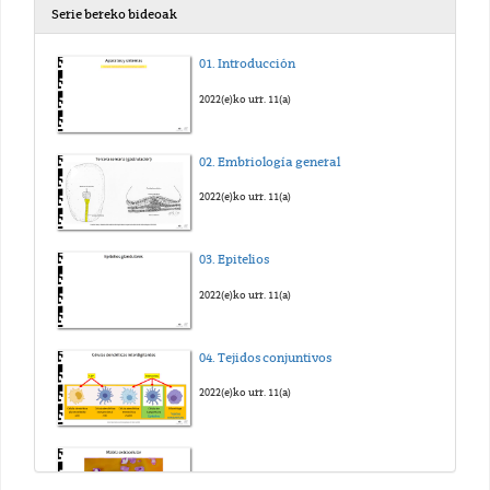
Serie bereko bideoak
01. Introducción
2022(e)ko urr. 11(a)
02. Embriología general
2022(e)ko urr. 11(a)
03. Epitelios
2022(e)ko urr. 11(a)
04. Tejidos conjuntivos
2022(e)ko urr. 11(a)