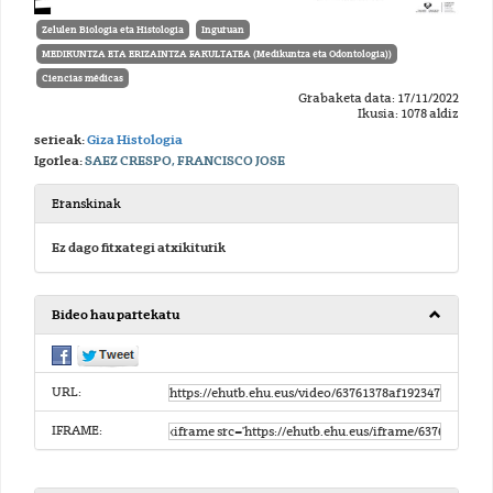
Zelulen Biologia eta Histologia
Inguruan
MEDIKUNTZA ETA ERIZAINTZA FAKULTATEA (Medikuntza eta Odontologia))
Ciencias médicas
Grabaketa data: 17/11/2022
Ikusia: 1078 aldiz
serieak:
Giza Histologia
Igorlea:
SAEZ CRESPO, FRANCISCO JOSE
Eranskinak
Ez dago fitxategi atxikiturik
Bideo hau partekatu
URL:
IFRAME: