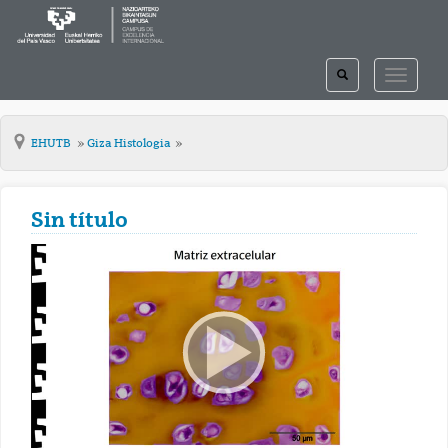
TOGGLE
TOGGLE
SEARCH
NAVIGAT
EHUTB
Giza Histologia
Sin título