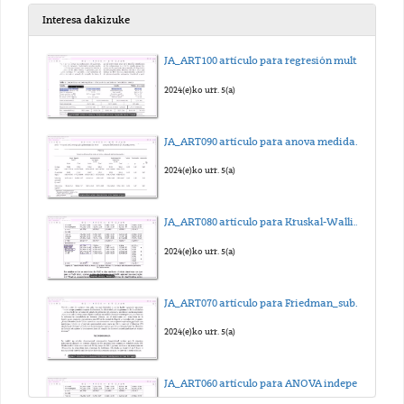
2022(e)ko urr. 13(a)
Interesa dakizuke
06_Tejido óseo_I
JA_ART100 artículo para regresión multilineal_sub_eus
2022(e)ko urr. 24(a)
2024(e)ko urr. 5(a)
07_Tejido óseo_II
JA_ART090 artículo para anova medidas repetidas_sub_eus
2022(e)ko aza. 17(a)
2024(e)ko urr. 5(a)
08_Sangre
JA_ART080 artículo para Kruskal-Wallis_sub_eus
2022(e)ko aza. 17(a)
2024(e)ko urr. 5(a)
09. Hematopoyesis
JA_ART070 artículo para Friedman_sub_eus
2022(e)ko urr. 13(a)
2024(e)ko urr. 5(a)
10_Tejidos musculares
JA_ART060 artículo para ANOVA independiente_sub_eus
2022(e)ko aza. 21(a)