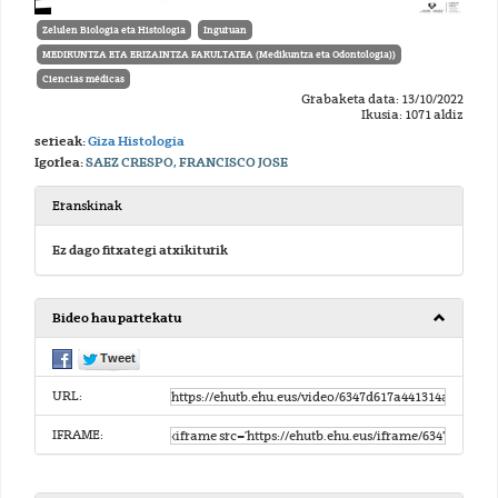
Zelulen Biologia eta Histologia
Inguruan
MEDIKUNTZA ETA ERIZAINTZA FAKULTATEA (Medikuntza eta Odontologia))
Ciencias médicas
Grabaketa data: 13/10/2022
Ikusia: 1071 aldiz
serieak:
Giza Histologia
Igorlea:
SAEZ CRESPO, FRANCISCO JOSE
Eranskinak
Ez dago fitxategi atxikiturik
Bideo hau partekatu
URL:
IFRAME: