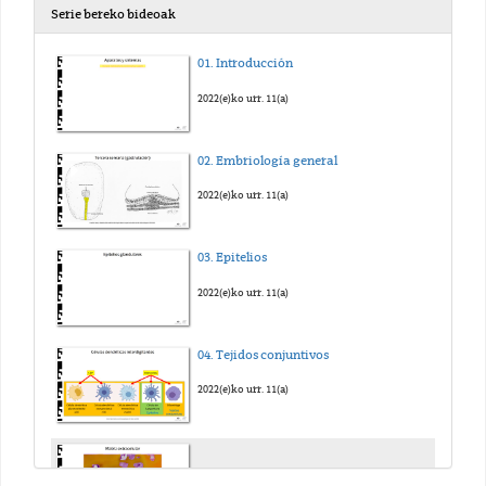
Serie bereko bideoak
01. Introducción
2022(e)ko urr. 11(a)
02. Embriología general
2022(e)ko urr. 11(a)
03. Epitelios
2022(e)ko urr. 11(a)
04. Tejidos conjuntivos
2022(e)ko urr. 11(a)