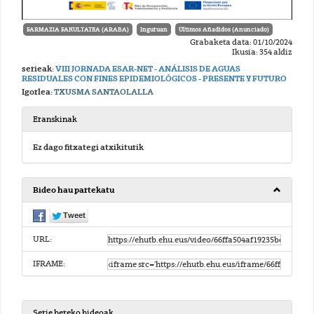
FARMAZIA FAKULTATEA (ARABA)
Inguruan
Últimos Añadidos (Anunciado)
Grabaketa data: 01/10/2024
Ikusia: 354 aldiz
serieak:
VIII JORNADA ESAR-NET - ANÁLISIS DE AGUAS
RESIDUALES CON FINES EPIDEMIOLÓGICOS - PRESENTE Y FUTURO
Igorlea:
TXUSMA SANTAOLALLA
Eranskinak
Ez dago fitxategi atxikiturik
Bideo hau partekatu
URL:
IFRAME:
Serie bereko bideoak