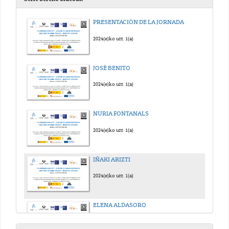
PRESENTACIÓN DE LA JORNADA
2024(e)ko urr. 1(a)
JOSÉ BENITO
2024(e)ko urr. 1(a)
NURIA FONTANALS
2024(e)ko urr. 1(a)
IÑAKI ARIZTI
2024(e)ko urr. 1(a)
ELENA ALDASORO
2024(e)ko urr. 1(a)