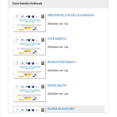
Serie bereko bideoak
PRESENTACIÓN DE LA JORNADA
2024(e)ko urr. 1(a)
JOSÉ BENITO
2024(e)ko urr. 1(a)
NURIA FONTANALS
2024(e)ko urr. 1(a)
IÑAKI ARIZTI
2024(e)ko urr. 1(a)
ELENA ALDASORO