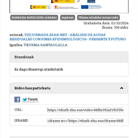
FARMAZIA FAKULTATEA (ARABA)
Inguruan
Últimos Añadidos (Anunciado)
Grabaketa data: 01/10/2024
Ikusia: 356 aldiz
serieak:
VIII JORNADA ESAR-NET - ANÁLISIS DE AGUAS
RESIDUALES CON FINES EPIDEMIOLÓGICOS - PRESENTE Y FUTURO
Igorlea:
TXUSMA SANTAOLALLA
Eranskinak
Ez dago fitxategi atxikiturik
Bideo hau partekatu
URL:
IFRAME: