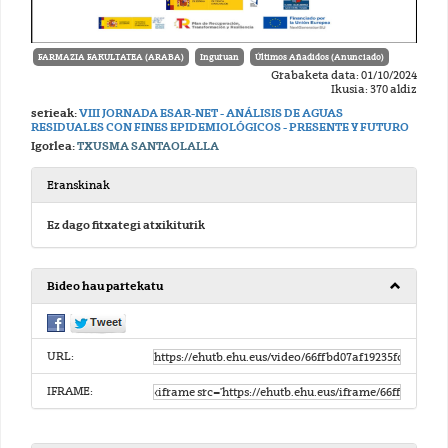
FARMAZIA FAKULTATEA (ARABA)
Inguruan
Últimos Añadidos (Anunciado)
Grabaketa data: 01/10/2024
Ikusia: 370 aldiz
serieak:
VIII JORNADA ESAR-NET - ANÁLISIS DE AGUAS
RESIDUALES CON FINES EPIDEMIOLÓGICOS - PRESENTE Y FUTURO
Igorlea:
TXUSMA SANTAOLALLA
Eranskinak
Ez dago fitxategi atxikiturik
Bideo hau partekatu
URL:
IFRAME: