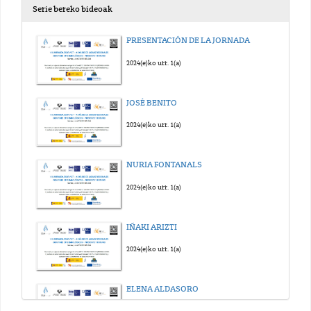
Serie bereko bideoak
PRESENTACIÓN DE LA JORNADA
2024(e)ko urr. 1(a)
JOSÉ BENITO
2024(e)ko urr. 1(a)
NURIA FONTANALS
2024(e)ko urr. 1(a)
IÑAKI ARIZTI
2024(e)ko urr. 1(a)
ELENA ALDASORO