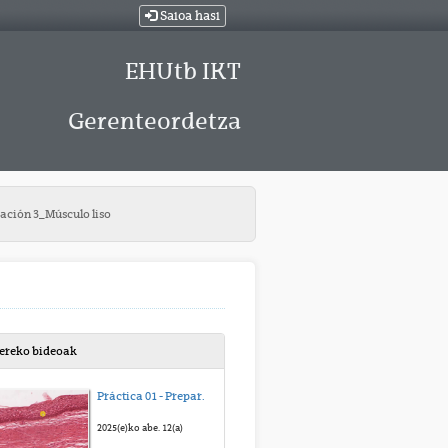
Saioa hasi
EHUtb IKT
Gerenteordetza
ación 3_Músculo liso
bereko bideoak
Práctica 01 - Preparación 1 - Paladar blando
2025(e)ko abe. 12(a)