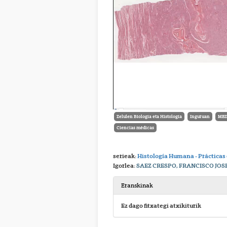
Zelulen Biologia eta Histologia
Inguruan
MED
Ciencias médicas
serieak:
Histología Humana - Prácticas
Igorlea:
SAEZ CRESPO, FRANCISCO JOS
Eranskinak
Ez dago fitxategi atxikiturik