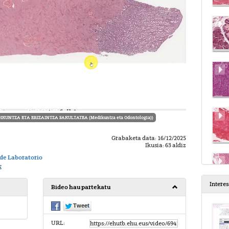
IKUNTZA ETA ERIZAINTZA FAKULTATEA (Medikuntza eta Odontologia))
Grabaketa data: 16/12/2025
Ikusia: 63 aldiz
 de Laboratorio
E
Intere
Bideo hau partekatu
URL: