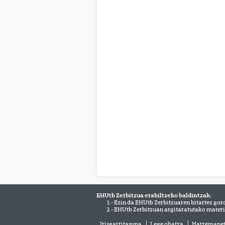
EHUtb Zerbitzua erabiltzeko baldintzak:
1.- Ezin da EHUtb Zerbitzuaren bitartez gor
2.- EHUtb Zerbitzuan argitaratutako materi
Irisgarritasuna
Lege oharra
Harremane