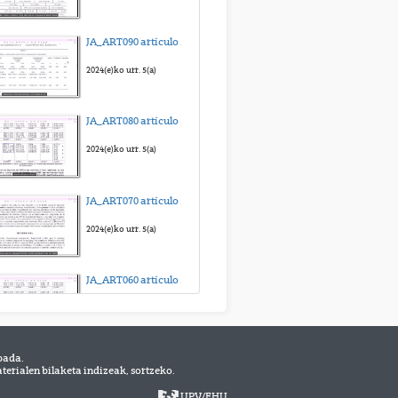
Práctica 03_Preparación 3_Sangre
JA_ART090 artículo para anova medidas repetidas_sub_eus
2025(e)ko abe. 15(a)
2024(e)ko urr. 5(a)
Práctica 04_Preparación 1_Frotis de médula ósea
JA_ART080 artículo para Kruskal-Wallis_sub_eus
2025(e)ko abe. 15(a)
2024(e)ko urr. 5(a)
Práctica 04_Preparación 2_Músculo esquelético
JA_ART070 artículo para Friedman_sub_eus
2025(e)ko abe. 15(a)
2024(e)ko urr. 5(a)
Práctica 04_preparación 3_Músculo liso
JA_ART060 artículo para ANOVA independiente_sub_eus
2025(e)ko abe. 16(a)
2024(e)ko urr. 5(a)
bada.
JA_ART050 artículo para t de Student dependientes_sub_eus
erialen bilaketa indizeak, sortzeko.
2024(e)ko urr. 5(a)
UPV
/
EHU