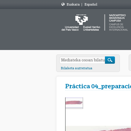
Euskara
|
Español
Bilaketa aurreratua
Práctica 04_preparaci