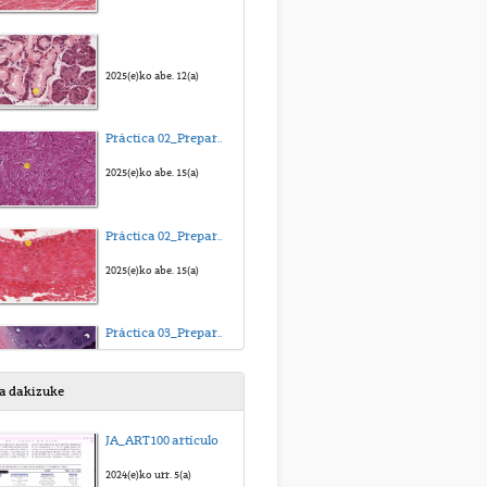
2025(e)ko abe. 12(a)
Práctica 02_Preparación 1_Paladar blando de conejo
2025(e)ko abe. 15(a)
Práctica 02_Preparación 2_Arteria muscular
2025(e)ko abe. 15(a)
Práctica 03_Preparación 1_Tráquea
2025(e)ko abe. 15(a)
sa dakizuke
Práctica 03_Preparación 2_Hueso
JA_ART100 artículo para regresión multilineal_sub_eus
2025(e)ko abe. 15(a)
2024(e)ko urr. 5(a)