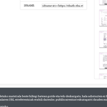
IFRAME:
detako materiala beste biltegi batean gorde eta/edo deskargatu, hala adierazten ez 
alaren URL erreferentziak erabili daitezke, publikoarentzat eskuragarri dauden mat
tarako