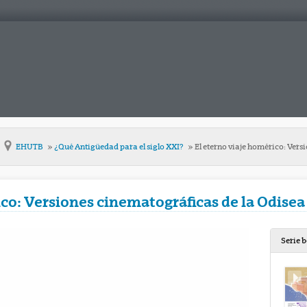
EHUTB
¿Qué Antigüedad para el siglo XXI?
El eterno viaje homérico: Vers
ico: Versiones cinematográficas de la Odisea
Serie 