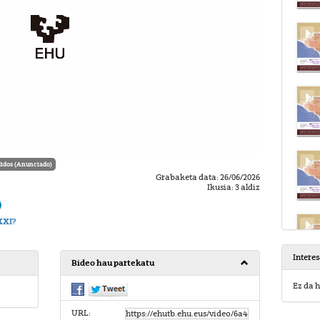
idos (Anunciado)
Grabaketa data: 26/06/2026
Ikusia: 3 aldiz
)
XXI?
Intere
Bideo hau partekatu
Ez da h
URL: