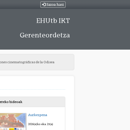
Saioa hasi
EHUtb IKT
Gerenteordetza
iones cinematográficas de la Odisea
bereko bideoak
Aurkezpena
2026(e)ko eka. 25(a)