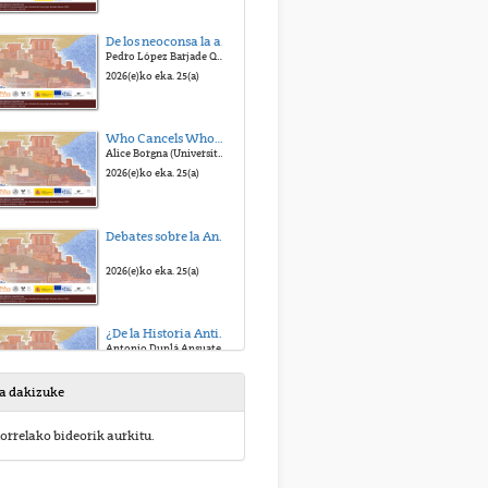
De los neoconsa la alt-right. La defensa de la Civilización Occidental
Pedro López Barjade Quiroga (USC)
2026(e)ko eka. 25(a)
Who Cancels Whom?A Transatlantic Misunderstanding
Alice Borgna (Universitàdel PiemonteOrientale)
2026(e)ko eka. 25(a)
Debates sobre la Antigüedad, civilización y política I - Debate
2026(e)ko eka. 25(a)
¿De la Historia Antigua tradicional a la Historia Antigua global? Qué Historia Antigua para el siglo XXI
Antonio Duplá Ansuategui (UPV/EHU)
2026(e)ko eka. 25(a)
sa dakizuke
Debates sobre Antigüedad, civilización y política II - Debate
orrelako bideorik aurkitu.
2026(e)ko eka. 25(a)