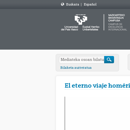
Euskara
|
Español
Bilaketa aurreratua
El eterno viaje homér