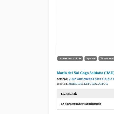
LETREN FAKULTATEA
Inguruan
Últimos Añad
María del Val Gago Saldaña (UAH
serieak:
¿Qué Antigüedad para el siglo 
Igorlea:
MENDIBIL LETURIA, AITOR
Eranskinak
Ez dago fitxategi atxikiturik