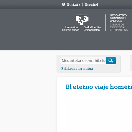
Euskara
|
Español
Bilaketa aurreratua
El eterno viaje homér