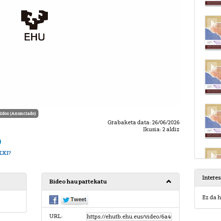
idos (Anunciado)
Grabaketa data: 26/06/2026
Ikusia: 2 aldiz
)
XXI?
Intere
Bideo hau partekatu
Ez da h
URL: