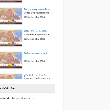
De los neoconsa la alt-right. La defensa de la Civilización Occidental
Pedro López Barjade Quiroga (USC)
2026(e)ko eka. 25(a)
Who Cancels Whom?A Transatlantic Misunderstanding
Alice Borgna (Universitàdel PiemonteOrientale)
2026(e)ko eka. 25(a)
Debates sobre la Antigüedad, civilización y política I - Debate
2026(e)ko eka. 25(a)
¿De la Historia Antigua tradicional a la Historia Antigua global? Qué Historia Antigua para el siglo XXI
Antonio Duplá Ansuategui (UPV/EHU)
2026(e)ko eka. 25(a)
sa dakizuke
Debates sobre Antigüedad, civilización y política II - Debate
orrelako bideorik aurkitu.
2026(e)ko eka. 25(a)