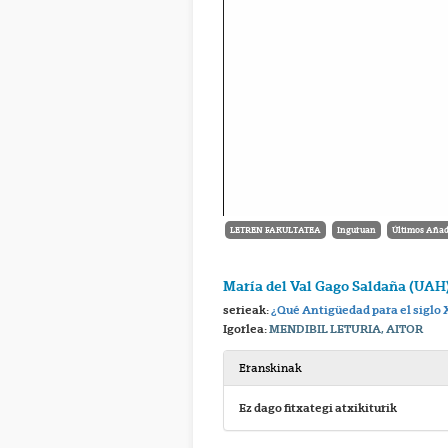
LETREN FAKULTATEA
Inguruan
Últimos Añad
María del Val Gago Saldaña (UAH
serieak:
¿Qué Antigüedad para el siglo 
Igorlea:
MENDIBIL LETURIA, AITOR
Eranskinak
Ez dago fitxategi atxikiturik