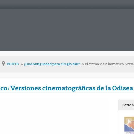
EHUTB
¿Qué Antigüedad para el siglo XXI?
El eterno viaje homérico: Vers
ico: Versiones cinematográficas de la Odisea
Serie 