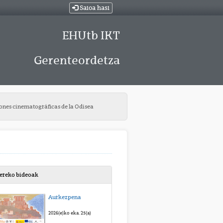
Saioa hasi
EHUtb IKT
Gerenteordetza
iones cinematográficas de la Odisea
bereko bideoak
Aurkezpena
2026(e)ko eka. 25(a)