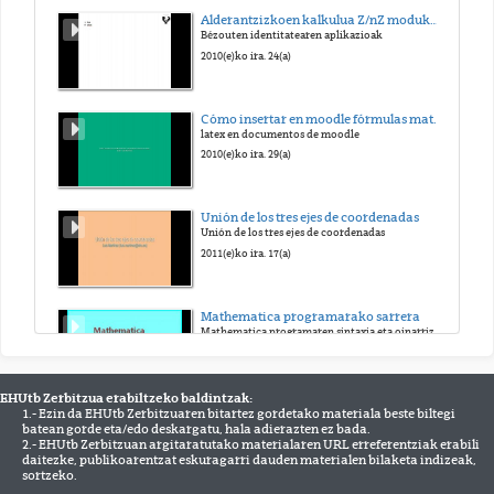
Alderantzizkoen kalkulua Z/nZ moduko eraztunetan
Bézouten identitatearen aplikazioak
2010(e)ko ira. 24(a)
Cómo insertar en moodle fórmulas matemáticas escritas en latex
latex en documentos de moodle
2010(e)ko ira. 29(a)
Unión de los tres ejes de coordenadas
Unión de los tres ejes de coordenadas
2011(e)ko ira. 17(a)
Mathematica programarako sarrera
Mathematica programaren sintaxia eta oinarrizko aginduak
2011(e)ko aza. 4(a)
EHUtb Zerbitzua erabiltzeko baldintzak:
1.- Ezin da EHUtb Zerbitzuaren bitartez gordetako materiala beste biltegi
Decir si es ideal primo e ideal radical
batean gorde eta/edo deskargatu, hala adierazten ez bada.
Decir si es ideal primo e ideal radical
2.- EHUtb Zerbitzuan argitaratutako materialaren URL erreferentziak erabili
2012(e)ko mar. 17(a)
daitezke, publikoarentzat eskuragarri dauden materialen bilaketa indizeak,
sortzeko.