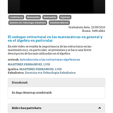
Conferencia
Matematika
Matematika
Inguruan
Zientzia eta Teknologia Fakultatea
Fakultate/Eskolak
Grabaketa data: 22/09/2010
Ikusia: 3490 aldiz
El enfoque estructural en las matemáticas en general y
en el álgebra en particular
En este vídeo se resalta la importancia de las estructuras en las
matemáticas y, en particular, se presentan y se hace una breve
descripción de las más utilizadas en el álgebra.
serieak:
Introducción a las estructuras algebraicas
MARTINEZ FERNANDEZ, LUIS
Igorlea:
MARTINEZ FERNANDEZ, LUIS
Fakultatea:
Zientzia eta Teknologia Fakultatea
Eranskinak
Ez dago fitxategi atxikiturik
Bideo hau partekatu