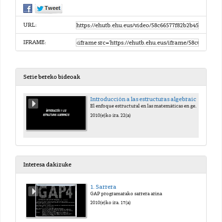
URL:
IFRAME:
Serie bereko bideoak
Introducción a las estructuras algebraicas
El enfoque estructural en las matemáticas en general y en el álgebra en particular
2010(e)ko ira. 22(a)
Interesa dakizuke
1. Sarrera
GAP programarako sarrera arina
2010(e)ko ira. 17(a)