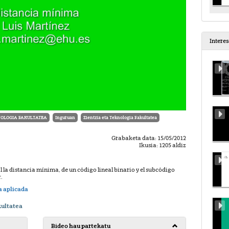
Intere
NOLOGIA FAKULTATEA
Inguruan
Zientzia eta Teknologia Fakultatea
Grabaketa data: 15/05/2012
Ikusia: 1205 aldiz
l la distancia mínima, de un código lineal binario y el subcódigo
.
a aplicada
kultatea
Bideo hau partekatu