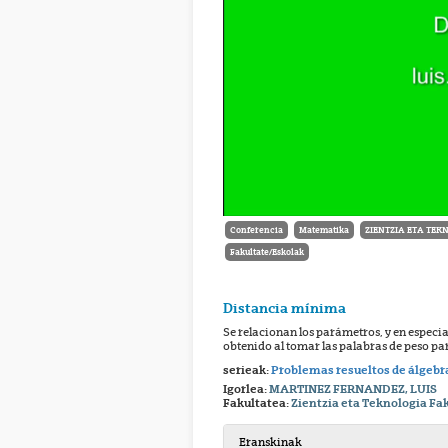
Conferencia
Matematika
ZIENTZIA ETA TEK
Fakultate/Eskolak
Distancia mínima
Se relacionan los parámetros, y en especia
obtenido al tomar las palabras de peso par
serieak:
Problemas resueltos de álgebr
Igorlea:
MARTINEZ FERNANDEZ, LUIS
Fakultatea:
Zientzia eta Teknologia Fa
Eranskinak