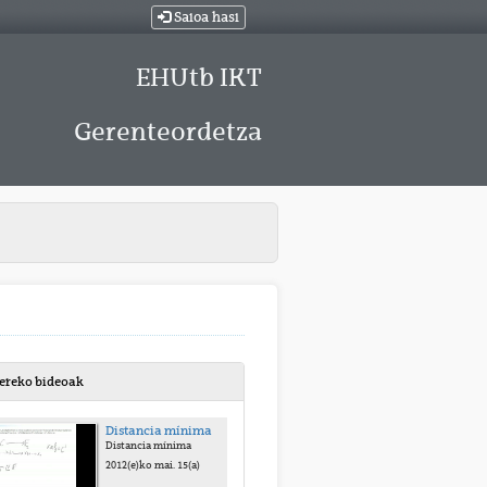
Saioa hasi
EHUtb IKT
Gerenteordetza
bereko bideoak
Distancia mínima
Distancia mínima
2012(e)ko mai. 15(a)