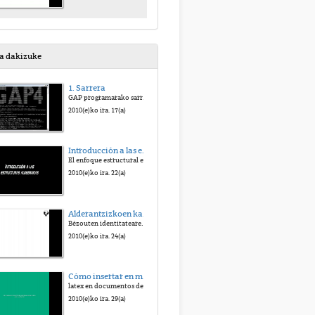
sa dakizuke
1. Sarrera
GAP programarako sarrera arina
2010(e)ko ira. 17(a)
Introducción a las estructuras algebraicas
El enfoque estructural en las matemáticas en general y en el álgebra en particular
2010(e)ko ira. 22(a)
Alderantzizkoen kalkulua Z/nZ moduko eraztunetan
Bézouten identitatearen aplikazioak
2010(e)ko ira. 24(a)
Cómo insertar en moodle fórmulas matemáticas escritas en latex
latex en documentos de moodle
2010(e)ko ira. 29(a)