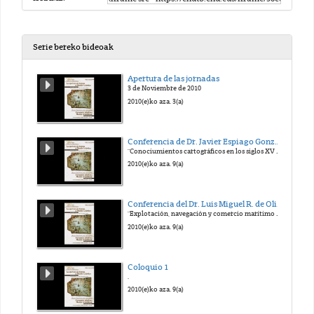
Serie bereko bideoak
Apertura de las jornadas
3 de Noviembre de 2010
2010(e)ko aza. 3(a)
Conferencia de Dr. Javier Espiago González
"Conociumientos cartográficos en los siglos XV y XVI. Del Mediterráneo al Atlántico
2010(e)ko aza. 9(a)
Conferencia del Dr. Luis Miguel R. de Oliveira Duarte
"Explotación, navegación y comercio marítimo Portugués en torno al 1500"
2010(e)ko aza. 9(a)
Coloquio 1
.
2010(e)ko aza. 9(a)