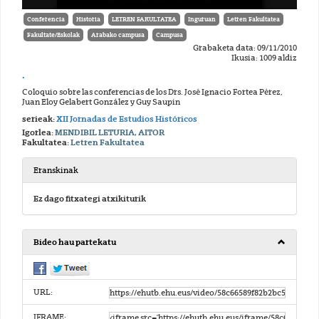
Conferencia
Historia
LETREN FAKULTATEA
Inguruan
Letren Fakultatea
Fakultate/Eskolak
Arabako campusa
Campusa
Grabaketa data: 09/11/2010
Ikusia: 1009 aldiz
.
Coloquio sobre las conferencias de los Drs. José Ignacio Fortea Pérez,
Juan Eloy Gelabert González y Guy Saupin
serieak:
XII Jornadas de Estudios Históricos
Igorlea:
MENDIBIL LETURIA, AITOR
Fakultatea:
Letren Fakultatea
Eranskinak
Ez dago fitxategi atxikiturik
Bideo hau partekatu
URL:
IFRAME: