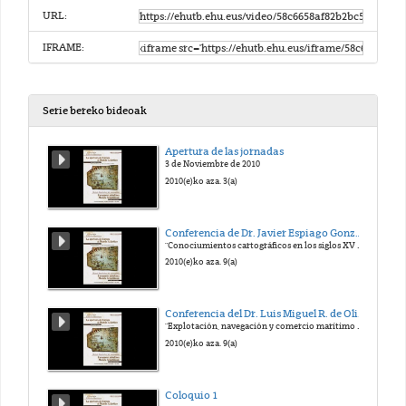
URL:
IFRAME:
Serie bereko bideoak
Apertura de las jornadas
3 de Noviembre de 2010
2010(e)ko aza. 3(a)
Conferencia de Dr. Javier Espiago González
"Conociumientos cartográficos en los siglos XV y XVI. Del Mediterráneo al Atlántico
2010(e)ko aza. 9(a)
Conferencia del Dr. Luis Miguel R. de Oliveira Duarte
"Explotación, navegación y comercio marítimo Portugués en torno al 1500"
2010(e)ko aza. 9(a)
Coloquio 1