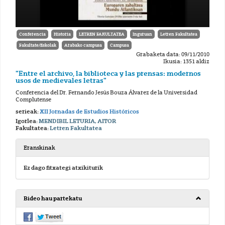
Conferencia
Historia
LETREN FAKULTATEA
Inguruan
Letren Fakultatea
Fakultate/Eskolak
Arabako campusa
Campusa
Grabaketa data: 09/11/2010
Ikusia: 1351 aldiz
"Entre el archivo, la biblioteca y las prensas: modernos
usos de medievales letras"
Conferencia del Dr. Fernando Jesús Bouza Álvarez de la Universidad
Complutense
serieak:
XII Jornadas de Estudios Históricos
Igorlea:
MENDIBIL LETURIA, AITOR
Fakultatea:
Letren Fakultatea
Eranskinak
Ez dago fitxategi atxikiturik
Bideo hau partekatu