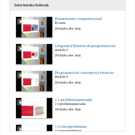
Serie bereko bideoak
Pensamiento computacional
El curso
2014(e)ko abe. 16(a)
Lenguaje y Entorno de programación
módulo 2
2014(e)ko abe. 16(a)
Programación: conceptos y técnicas
Módulo 3
2014(e)ko abe. 16(a)
1-1-problemasyescuela
1-1-problemasyescuela
2014(e)ko abe. 16(a)
1-2-otrosproblemas
1-2-otrosproblemas