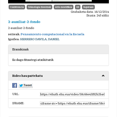
Conferencia
Teknologia Zientziak
Arlo zientifikoa
G9
Inguruan
Grabaketa data: 16/12/2014
Ikusia: 243 aldiz
2-auxiliar-2-fondo
2-auxiliar-2-fondo
serieak:
Pensamiento computacional en la Escuela
Igorlea:
HERRERO DAVILA, DANIEL
Eranskinak
Ez dago fitxategi atxikiturik
Bideo hau partekatu
URL:
IFRAME: