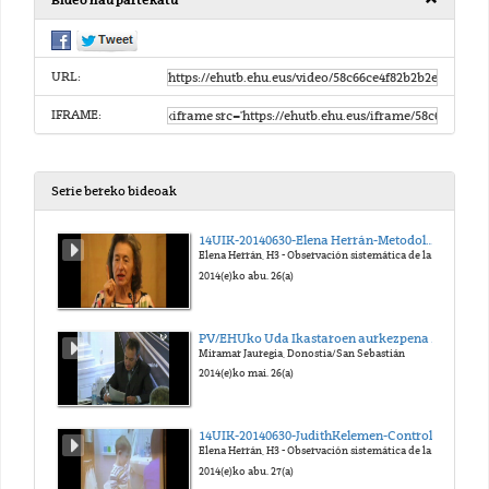
Bideo hau partekatu
URL:
IFRAME:
Serie bereko bideoak
14UIK-20140630-Elena Herrán-Metodología Observacional en la Escuela Infantil Pikler-Lóczy de Budapest
Elena Herrán, H3 - Observación sistemática de la educadora Pikler-Lóczy: “Cuando educar empieza por cuidar”
2014(e)ko abu. 26(a)
PV/EHUko Uda Ikastaroen aurkezpena Gipuzkoan
Miramar Jauregia, Donostia/San Sebastián
2014(e)ko mai. 26(a)
14UIK-20140630-JudithKelemen-Control de esfínteres en la Escuela Infantil Pikler-Lóczy
Elena Herrán, H3 - Observación sistemática de la educadora Pikler-Lóczy: “Cuando educar empieza por cuidar”
2014(e)ko abu. 27(a)