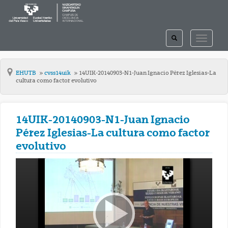
TOGGLE
TOGGLE
SEARCH
NAVIGAT
EHUTB
cvss14uik
14UIK-20140903-N1-Juan Ignacio Pérez Iglesias-La
cultura como factor evolutivo
14UIK-20140903-N1-Juan Ignacio
Pérez Iglesias-La cultura como factor
evolutivo