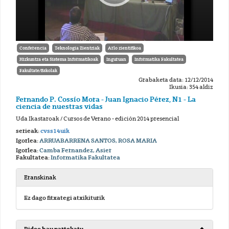
Conferencia
Teknologia Zientziak
Arlo zientifikoa
Hizkuntza eta Sistema Informatikoak
Inguruan
Informatika Fakultatea
Fakultate/Eskolak
Grabaketa data: 12/12/2014
Ikusia: 354 aldiz
Fernando P. Cossío Mora - Juan Ignacio Pérez, N1 - La
ciencia de nuestras vidas
Uda Ikastaroak / Cursos de Verano - edición 2014 presencial
serieak:
cvss14uik
Igorlea:
ARRUABARRENA SANTOS, ROSA MARIA
Igorlea:
Camba Fernandez, Asier
Fakultatea:
Informatika Fakultatea
Eranskinak
Ez dago fitxategi atxikiturik