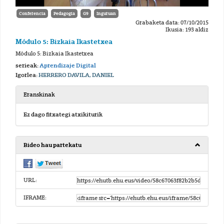
Conferencia
Pedagogia
G9
Inguruan
Grabaketa data: 07/10/2015
Ikusia: 193 aldiz
Módulo 5: Bizkaia Ikastetxea
Módulo 5: Bizkaia Ikastetxea
serieak:
Aprendizaje Digital
Igorlea:
HERRERO DAVILA, DANIEL
Eranskinak
Ez dago fitxategi atxikiturik
Bideo hau partekatu
URL:
IFRAME: