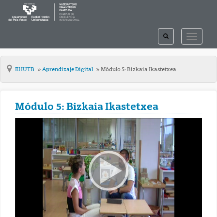
TOGGLE
TOGGLE
SEARCH
NAVIGAT
EHUTB
Aprendizaje Digital
Módulo 5: Bizkaia Ikastetxea
Módulo 5: Bizkaia Ikastetxea