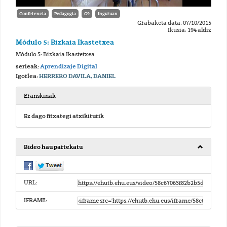
Conferencia
Pedagogia
G9
Inguruan
Grabaketa data: 07/10/2015
Ikusia: 194 aldiz
Módulo 5: Bizkaia Ikastetxea
Módulo 5: Bizkaia Ikastetxea
serieak:
Aprendizaje Digital
Igorlea:
HERRERO DAVILA, DANIEL
Eranskinak
Ez dago fitxategi atxikiturik
Bideo hau partekatu
URL:
IFRAME: