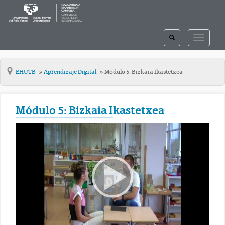
TOGGLE
TOGGLE
SEARCH
NAVIGAT
EHUTB
Aprendizaje Digital
Módulo 5: Bizkaia Ikastetxea
Módulo 5: Bizkaia Ikastetxea