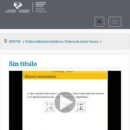
TOGGLE
TOGGLE
SEARCH
NAVIGAT
EHUTB
Videos Motores Gráficos. Videos de Aitor Soroa
Sin título