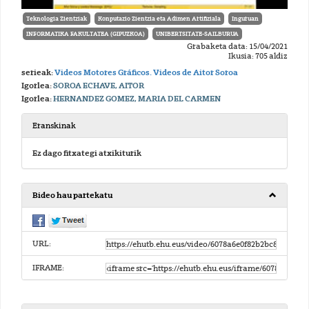
Teknologia Zientziak
Konputazio Zientzia eta Adimen Artifiziala
Inguruan
INFORMATIKA FAKULTATEA (GIPUZKOA)
UNIBERTSITATE-SAILBURUA
Grabaketa data: 15/04/2021
Ikusia: 705 aldiz
serieak:
Videos Motores Gráficos. Videos de Aitor Soroa
Igorlea:
SOROA ECHAVE, AITOR
Igorlea:
HERNANDEZ GOMEZ, MARIA DEL CARMEN
Eranskinak
Ez dago fitxategi atxikiturik
Bideo hau partekatu
URL:
IFRAME: