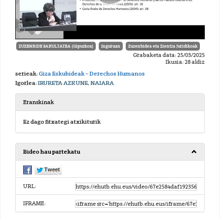
ZUZENBIDE FAKULTATEA (Gipuzkoa)
Inguruan
Zuzenbidea eta Zientza Juridikoak
Grabaketa data: 25/03/2025
Ikusia: 28 aldiz
serieak:
Giza Eskubideak – Derechos Humanos
Igorlea:
IRURETA AZKUNE, NAIARA
Eranskinak
Ez dago fitxategi atxikiturik
Bideo hau partekatu
URL:
IFRAME: