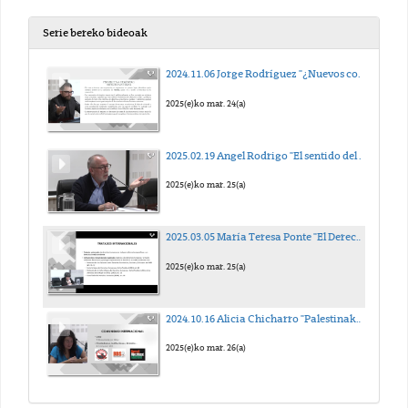
Serie bereko bideoak
2024.11.06 Jorge Rodríguez "¿Nuevos contextos, pero mismo contenido? Revisitando la justicia transicional y el derecho internacional de los derechos humanos ante nuevos y viejos escenarios postconflicto"
2025(e)ko mar. 24(a)
2025.02.19 Angel Rodrigo "El sentido del Derecho Internacional Público en un escenario paleolítico progresivamente iliberal"
2025(e)ko mar. 25(a)
2025.03.05 María Teresa Ponte "El Derecho humano a un medio ambiente sano y sostenible"
2025(e)ko mar. 25(a)
2024.10.16 Alicia Chicharro "Palestinako gatazka eta nazioarteko komunitatea”
2025(e)ko mar. 26(a)