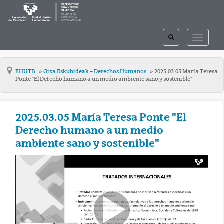
TOGGLE
TOGGLE
SEARCH
NAVIGAT
EHUTB
Giza Eskubideak – Derechos Humanos
2025.03.05 María Teresa
Ponte "El Derecho humano a un medio ambiente sano y sostenible"
2025.03.05 María Teresa Ponte "El
Derecho humano a un medio
ambiente sano y sostenible"