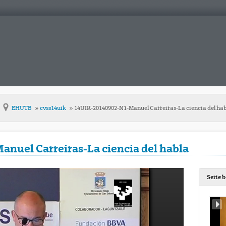
EHUTB
cvss14uik
14UIK-20140902-N1-Manuel Carreiras-La ciencia del ha
nuel Carreiras-La ciencia del habla
Serie 