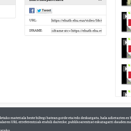
URL:
IFRAME:
detako materiala beste biltegi batean gorde eta/edo deskargatu, hala adierazten ez 
alaren URL erreferentziak erabili daitezke, publikoarentzat eskuragarri dauden mat
tarako