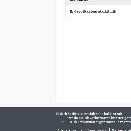
Ez dago fitxategi atxikiturik
EHUtb Zerbitzua erabiltzeko baldintzak:
1.- Ezin da EHUtb Zerbitzuaren bitartez gor
2.- EHUtb Zerbitzuan argitaratutako materi
Irisgarritasuna
Lege oharra
Harremane