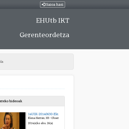
Saioa hasi
EHUtb IKT
Gerenteordetza
bla
bereko bideoak
14UIK-20140630-Elena Herrán-Metodología Observacional en la Escuela Infantil Pikler-Lóczy de Budapest
Elena Herrán, H3 - Observación sistemática de la educadora Pikler-Lóczy: “Cuando educar empieza por cuidar”
2014(e)ko abu. 26(a)