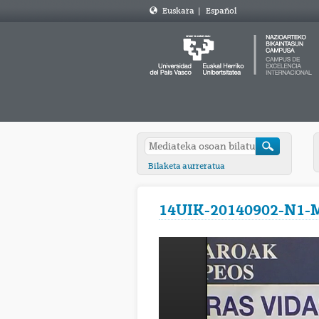
Euskara
|
Español
Bilaketa aurreratua
14UIK-20140902-N1-Ma