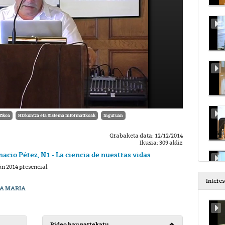
fikoa
Hizkuntza eta Sistema Informatikoak
Inguruan
Grabaketa data: 12/12/2014
Ikusia: 309 aldiz
nacio Pérez, N1 - La ciencia de nuestras vidas
ón 2014 presencial
Intere
A MARIA
Bideo hau partekatu