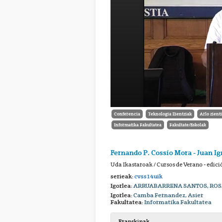
Conferencia
Teknologia Zientziak
Arlo zienti
Informatika Fakultatea
Fakultate/Eskolak
Fernando P. Cossío Mora - Juan Ig
Uda Ikastaroak / Cursos de Verano - edici
serieak:
cvss14uik
Igorlea:
ARRUABARRENA SANTOS, ROS
Igorlea:
Camba Fernandez, Asier
Fakultatea:
Informatika Fakultatea
Eranskinak