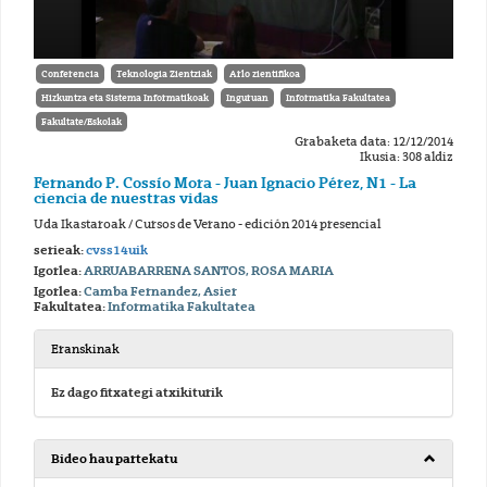
Conferencia
Teknologia Zientziak
Arlo zientifikoa
Hizkuntza eta Sistema Informatikoak
Inguruan
Informatika Fakultatea
Fakultate/Eskolak
Grabaketa data: 12/12/2014
Ikusia: 308 aldiz
Fernando P. Cossío Mora - Juan Ignacio Pérez, N1 - La
ciencia de nuestras vidas
Uda Ikastaroak / Cursos de Verano - edición 2014 presencial
serieak:
cvss14uik
Igorlea:
ARRUABARRENA SANTOS, ROSA MARIA
Igorlea:
Camba Fernandez, Asier
Fakultatea:
Informatika Fakultatea
Eranskinak
Ez dago fitxategi atxikiturik
Bideo hau partekatu