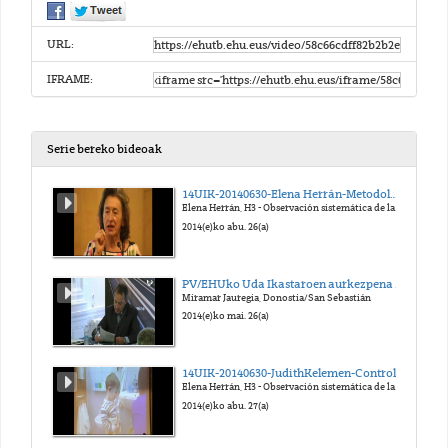
URL:
IFRAME:
Serie bereko bideoak
14UIK-20140630-Elena Herrán-Metodología Observacional en la Escuela Infantil Pikler-Lóczy de Budapest
Elena Herrán, H3 - Observación sistemática de la educadora Pikler-Lóczy: “Cuando educar empieza por cuidar”
2014(e)ko abu. 26(a)
PV/EHUko Uda Ikastaroen aurkezpena Gipuzkoan
Miramar Jauregia, Donostia/San Sebastián
2014(e)ko mai. 26(a)
14UIK-20140630-JudithKelemen-Control de esfínteres en la Escuela Infantil Pikler-Lóczy
Elena Herrán, H3 - Observación sistemática de la educadora Pikler-Lóczy: “Cuando educar empieza por cuidar”
2014(e)ko abu. 27(a)