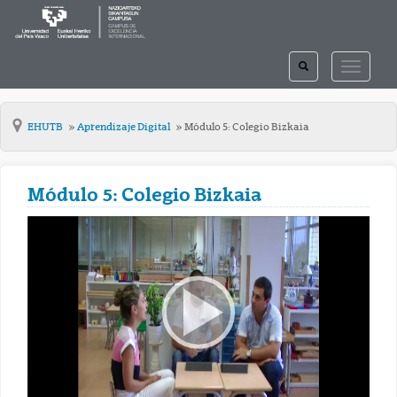
TOGGLE
TOGGLE
SEARCH
NAVIGAT
EHUTB
Aprendizaje Digital
Módulo 5: Colegio Bizkaia
Módulo 5: Colegio Bizkaia