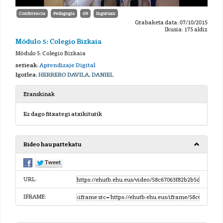
Conferencia
Pedagogia
G9
Inguruan
Grabaketa data: 07/10/2015
Ikusia: 175 aldiz
Módulo 5: Colegio Bizkaia
Módulo 5: Colegio Bizkaia
serieak:
Aprendizaje Digital
Igorlea:
HERRERO DAVILA, DANIEL
Eranskinak
Ez dago fitxategi atxikiturik
Bideo hau partekatu
URL:
IFRAME: