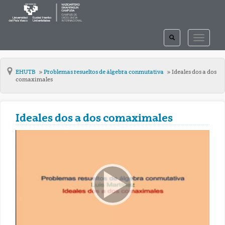
TOGGLE
TOGGLE
SEARCH
NAVIGAT
EHUTB
Problemas resueltos de álgebra conmutativa
Ideales dos a dos
comaximales
Ideales dos a dos comaximales