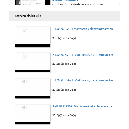
extensión entera
contracción de ideales primos no nulos
2012(e)ko mai. 13(a)
Interesa dakizuke
Isomorfismo de cocientes
BLOQUE A-II Matrices y determinantes - Determinante Linea
Isomorfismo de cocientes
2012(e)ko abe. 29(a)
2018(e)ko ira. 24(a)
Suma directa de submódulos
BLOQUE A-II. Matrices y determinantes - Inversa
Suma directa de submódulos
2012(e)ko abe. 29(a)
2018(e)ko ira. 24(a)
Ideales dos a dos comaximales
BLOQUE A-II. Matrices y determinantes - Adjunta
Ideales dos a dos comaximales
2017(e)ko aza. 4(a)
2018(e)ko ira. 24(a)
A-II BLOKEA. Matrizeak eta determinanteak - Determinantea Lerro bidez
2018(e)ko ira. 24(a)