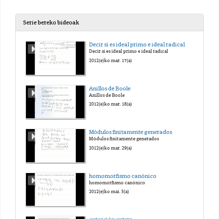
Serie bereko bideoak
Decir si es ideal primo e ideal radical
Decir si es ideal primo e ideal radical
2012(e)ko mar. 17(a)
Anillos de Boole
Anillos de Boole
2012(e)ko mar. 18(a)
Módulos finitamente generados
Módulos finitamente generados
2012(e)ko mar. 29(a)
homomorfismo canónico
homomorfismo canónico
2012(e)ko mai. 3(a)