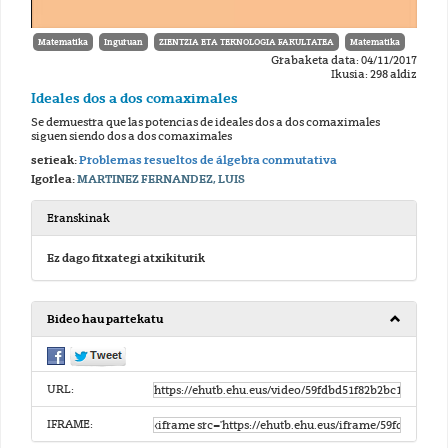
Matematika
Inguruan
ZIENTZIA ETA TEKNOLOGIA FAKULTATEA
Matematika
Grabaketa data: 04/11/2017
Ikusia: 298 aldiz
Ideales dos a dos comaximales
Se demuestra que las potencias de ideales dos a dos comaximales
siguen siendo dos a dos comaximales
serieak:
Problemas resueltos de álgebra conmutativa
Igorlea:
MARTINEZ FERNANDEZ, LUIS
Eranskinak
Ez dago fitxategi atxikiturik
Bideo hau partekatu
URL:
IFRAME: