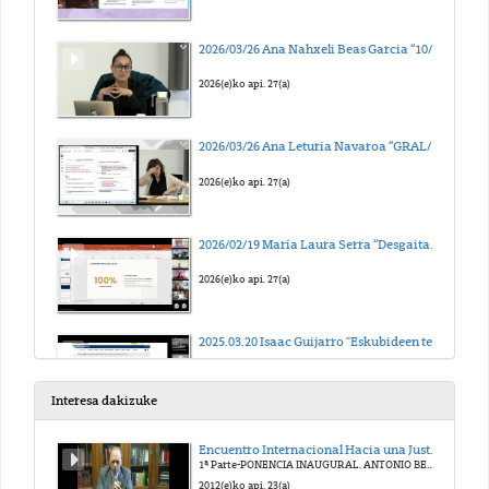
2026/03/26 Ana Nahxeli Beas Garcia “10/2022 Lege Organikoaren esparruan adostasuna kimikoki baliogabetuz egindako sexu-erasoak: froga-erronkak eta epaitzea”
2026(e)ko api. 27(a)
2026/03/26 Ana Leturia Navaroa “GRAL/MAL klinikoak idazteko eta ahozko defentsarako gakoak”
2026(e)ko api. 27(a)
2026/02/19 María Laura Serra “Desgaitasuna, osasun mentala eta ahalmen juridikoa: hainbat gako justizia sozialaran ikuspegitik”
2026(e)ko api. 27(a)
2025.03.20 Isaac Guijarro "Eskubideen teoriatik sexu-orientazio, genero-identitate edo -adierazpen edo sexu-ezaugarriengatiko diskriminazioaren, gertakarien eta gorroto-delituen biktimen (des)babesaren errealitatera: eragile juridikoen zeregina."
2025(e)ko mar. 26(a)
Interesa dakizuke
2025.04.30 Amanda Verrone "Lurraldearen kontrol heteropatriarkala emakumeen lurrarekiko eskubide eza"
Encuentro Internacional Hacia una Justicia Victimal. Homenaje al Prof. Antonio Beristain
1ª Parte-PONENCIA INAUGURAL. ANTONIO BERISTAIN. UN VIVO RECUERDO.
2025(e)ko mai. 21(a)
2012(e)ko api. 23(a)