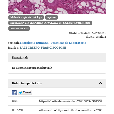
Zelulen Biologia eta Histologia
Inguruan
MEDIKUNTZA ETA ERIZAINTZA FAKULTATEA (Medikuntza eta Odontologia))
Ciencias médicas
Grabaketa data: 16/12/2025
Ikusia: 93 aldiz
serieak:
Histología Humana - Prácticas de Laboratorio
Igorlea:
SAEZ CRESPO, FRANCISCO JOSE
Eranskinak
Ez dago fitxategi atxikiturik
Bideo hau partekatu
URL:
IFRAME: