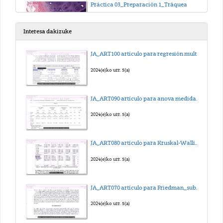
Práctica 03_Preparación 1_Tráquea
2025(e)ko abe. 15(a)
Interesa dakizuke
Práctica 03_Preparación 2_Hueso
JA_ART100 artículo para regresión multilineal_sub_eus
2025(e)ko abe. 15(a)
2024(e)ko urr. 5(a)
Práctica 03_Preparación 3_Sangre
JA_ART090 artículo para anova medidas repetidas_sub_eus
2025(e)ko abe. 15(a)
2024(e)ko urr. 5(a)
Práctica 04_Preparación 1_Frotis de médula ósea
JA_ART080 artículo para Kruskal-Wallis_sub_eus
2025(e)ko abe. 15(a)
2024(e)ko urr. 5(a)
Práctica 04_Preparación 2_Músculo esquelético
JA_ART070 artículo para Friedman_sub_eus
2025(e)ko abe. 15(a)
2024(e)ko urr. 5(a)