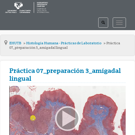
TOGGLE
TOGGLE
SEARCH
NAVIGAT
EHUTB
Histología Humana - Prácticas de Laboratorio
Práctica
07_preparación 3_amígadal lingual
Práctica 07_preparación 3_amígadal
lingual