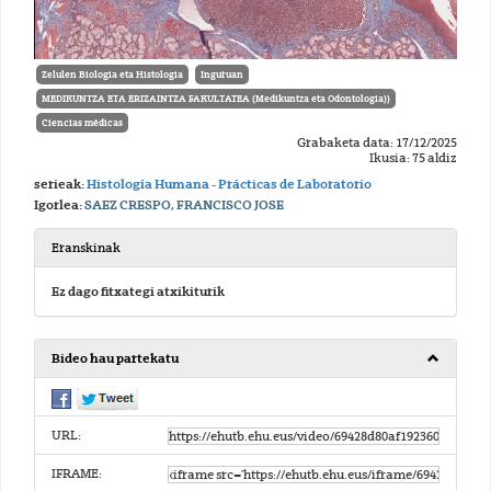
Zelulen Biologia eta Histologia
Inguruan
MEDIKUNTZA ETA ERIZAINTZA FAKULTATEA (Medikuntza eta Odontologia))
Ciencias médicas
Grabaketa data: 17/12/2025
Ikusia: 75 aldiz
serieak:
Histología Humana - Prácticas de Laboratorio
Igorlea:
SAEZ CRESPO, FRANCISCO JOSE
Eranskinak
Ez dago fitxategi atxikiturik
Bideo hau partekatu
URL:
IFRAME: