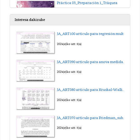
Práctica 03_Preparación 1_Tráquea
2025(e)ko abe. 15(a)
Interesa dakizuke
Práctica 03_Preparación 2_Hueso
JA_ART100 artículo para regresión multilineal_sub_eus
2025(e)ko abe. 15(a)
2024(e)ko urr. 5(a)
Práctica 03_Preparación 3_Sangre
JA_ART090 artículo para anova medidas repetidas_sub_eus
2025(e)ko abe. 15(a)
2024(e)ko urr. 5(a)
Práctica 04_Preparación 1_Frotis de médula ósea
JA_ART080 artículo para Kruskal-Wallis_sub_eus
2025(e)ko abe. 15(a)
2024(e)ko urr. 5(a)
Práctica 04_Preparación 2_Músculo esquelético
JA_ART070 artículo para Friedman_sub_eus
2025(e)ko abe. 15(a)
2024(e)ko urr. 5(a)