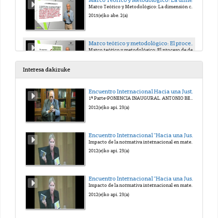
Marco Teórico y Metodológico: La dimensión colectiva del bienestar
2015(e)ko abe. 2(a)
Marco teórico y metodológico: El proceso de desarollo de las capacidades
Marco teórico y metodológico: El proceso de desarollo de las capacidades
2015(e)ko abe. 2(a)
Interesa dakizuke
Módulo 2: Categorías colectivas del desarrollo: Los principios de autonomía y complejidad
Encuentro Internacional Hacia una Justicia Victimal. Homenaje al Prof. Antonio Beristain
Módulo 2: Categorías colectivas del desarrollo: Los principios de autonomía y complejidad
1ª Parte-PONENCIA INAUGURAL. ANTONIO BERISTAIN. UN VIVO RECUERDO.
2015(e)ko abe. 2(a)
2012(e)ko api. 23(a)
Módulo 2: Categorías colectivas del desarrollo: El principio de complejidad
Encuentro Internacional "Hacia una Justicia victimal". Homenaje al Prof. Antonio Beristain
Módulo 2: Categorías colectivas del desarrollo: El principio de complejidad
Impacto de la normativa internacional en materia de víctimas de delitos graves, especialmente de terrorismo y de abuso de poder
2015(e)ko abe. 2(a)
2012(e)ko api. 23(a)
Módulo 2: Categorías colectivas del desarrollo: Las capacidades colectivas
Encuentro Internacional "Hacia una Justicia victimal". Homenaje al Prof. Antonio Beristain
Módulo 2: Categorías colectivas del desarrollo: Las capacidades colectivas
Impacto de la normativa internacional en materia de víctimas de delitos graves, especialmente de terrorismo y de abuso de poder
2015(e)ko abe. 2(a)
2012(e)ko api. 23(a)
Módulo 2: Categorías colectivas del desarrollo: Enfoques nuevos de desarrollo local