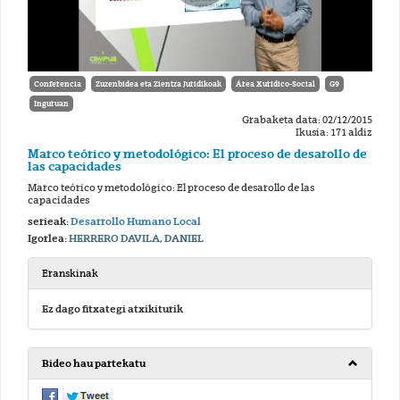
Conferencia
Zuzenbidea eta Zientza Juridikoak
Área Xurídico-Social
G9
Inguruan
Grabaketa data: 02/12/2015
Ikusia: 171 aldiz
Marco teórico y metodológico: El proceso de desarollo de
las capacidades
Marco teórico y metodológico: El proceso de desarollo de las
capacidades
serieak:
Desarrollo Humano Local
Igorlea:
HERRERO DAVILA, DANIEL
Eranskinak
Ez dago fitxategi atxikiturik
Bideo hau partekatu