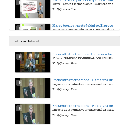
Marco Teórico y Metodológico: La dimensión colectiva del bienestar
2015(e)ko abe. 2(a)
Marco teórico y metodológico: El proceso de desarollo de las capacidades
Marco teórico y metodológico: El proceso de desarollo de las capacidades
2015(e)ko abe. 2(a)
Interesa dakizuke
Módulo 2: Categorías colectivas del desarrollo: Los principios de autonomía y complejidad
Encuentro Internacional Hacia una Justicia Victimal. Homenaje al Prof. Antonio Beristain
Módulo 2: Categorías colectivas del desarrollo: Los principios de autonomía y complejidad
1ª Parte-PONENCIA INAUGURAL. ANTONIO BERISTAIN. UN VIVO RECUERDO.
2015(e)ko abe. 2(a)
2012(e)ko api. 23(a)
Módulo 2: Categorías colectivas del desarrollo: El principio de complejidad
Encuentro Internacional "Hacia una Justicia victimal". Homenaje al Prof. Antonio Beristain
Módulo 2: Categorías colectivas del desarrollo: El principio de complejidad
Impacto de la normativa internacional en materia de víctimas de delitos graves, especialmente de terrorismo y de abuso de poder
2015(e)ko abe. 2(a)
2012(e)ko api. 23(a)
Módulo 2: Categorías colectivas del desarrollo: Las capacidades colectivas
Encuentro Internacional "Hacia una Justicia victimal". Homenaje al Prof. Antonio Beristain
Módulo 2: Categorías colectivas del desarrollo: Las capacidades colectivas
Impacto de la normativa internacional en materia de víctimas de delitos graves, especialmente de terrorismo y de abuso de poder
2015(e)ko abe. 2(a)
2012(e)ko api. 23(a)
Módulo 2: Categorías colectivas del desarrollo: Enfoques nuevos de desarrollo local