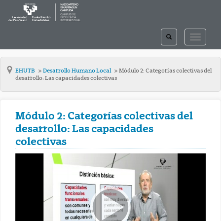
TOGGLE
TOGGLE
SEARCH
NAVIGAT
EHUTB
Desarrollo Humano Local
Módulo 2: Categorías colectivas del
desarrollo: Las capacidades colectivas
Módulo 2: Categorías colectivas del
desarrollo: Las capacidades
colectivas