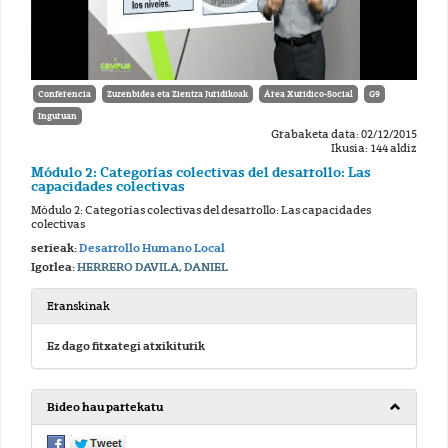
Conferencia
Zuzenbidea eta Zientza Juridikoak
Área Xurídico-Social
G9
Inguruan
Grabaketa data: 02/12/2015
Ikusia: 144 aldiz
Módulo 2: Categorías colectivas del desarrollo: Las
capacidades colectivas
Módulo 2: Categorías colectivas del desarrollo: Las capacidades
colectivas
serieak:
Desarrollo Humano Local
Igorlea:
HERRERO DAVILA, DANIEL
Eranskinak
Ez dago fitxategi atxikiturik
Bideo hau partekatu