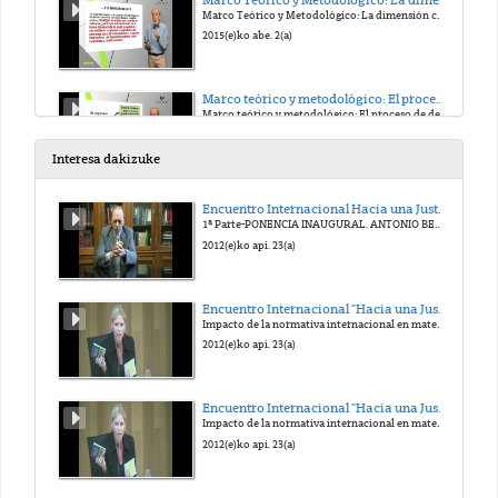
Marco Teórico y Metodológico: La dimensión colectiva del bienestar
2015(e)ko abe. 2(a)
Marco teórico y metodológico: El proceso de desarollo de las capacidades
Marco teórico y metodológico: El proceso de desarollo de las capacidades
2015(e)ko abe. 2(a)
Interesa dakizuke
Módulo 2: Categorías colectivas del desarrollo: Los principios de autonomía y complejidad
Encuentro Internacional Hacia una Justicia Victimal. Homenaje al Prof. Antonio Beristain
Módulo 2: Categorías colectivas del desarrollo: Los principios de autonomía y complejidad
1ª Parte-PONENCIA INAUGURAL. ANTONIO BERISTAIN. UN VIVO RECUERDO.
2015(e)ko abe. 2(a)
2012(e)ko api. 23(a)
Módulo 2: Categorías colectivas del desarrollo: El principio de complejidad
Encuentro Internacional "Hacia una Justicia victimal". Homenaje al Prof. Antonio Beristain
Módulo 2: Categorías colectivas del desarrollo: El principio de complejidad
Impacto de la normativa internacional en materia de víctimas de delitos graves, especialmente de terrorismo y de abuso de poder
2015(e)ko abe. 2(a)
2012(e)ko api. 23(a)
Módulo 2: Categorías colectivas del desarrollo: Las capacidades colectivas
Encuentro Internacional "Hacia una Justicia victimal". Homenaje al Prof. Antonio Beristain
Módulo 2: Categorías colectivas del desarrollo: Las capacidades colectivas
Impacto de la normativa internacional en materia de víctimas de delitos graves, especialmente de terrorismo y de abuso de poder
2015(e)ko abe. 2(a)
2012(e)ko api. 23(a)
Módulo 2: Categorías colectivas del desarrollo: Enfoques nuevos de desarrollo local