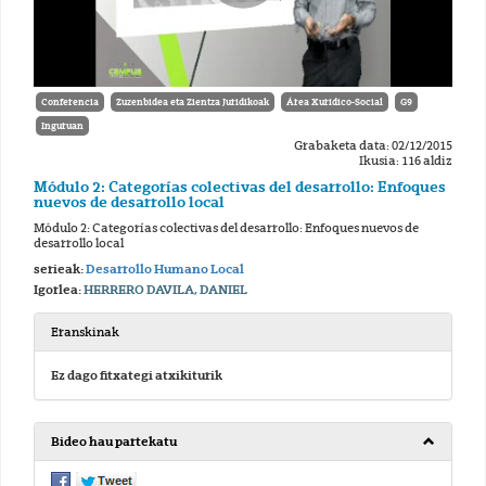
Conferencia
Zuzenbidea eta Zientza Juridikoak
Área Xurídico-Social
G9
Inguruan
Grabaketa data: 02/12/2015
Ikusia: 116 aldiz
Módulo 2: Categorías colectivas del desarrollo: Enfoques
nuevos de desarrollo local
Módulo 2: Categorías colectivas del desarrollo: Enfoques nuevos de
desarrollo local
serieak:
Desarrollo Humano Local
Igorlea:
HERRERO DAVILA, DANIEL
Eranskinak
Ez dago fitxategi atxikiturik
Bideo hau partekatu