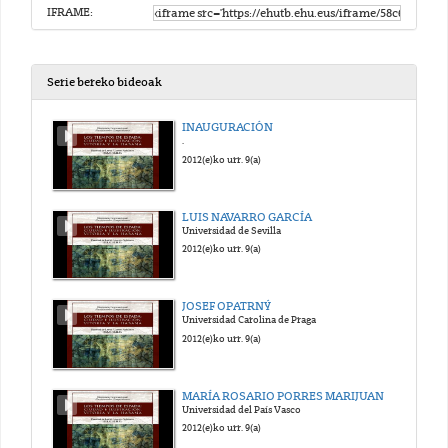
IFRAME:
Serie bereko bideoak
INAUGURACIÓN
.
2012(e)ko urr. 9(a)
LUIS NAVARRO GARCÍA
Universidad de Sevilla
2012(e)ko urr. 9(a)
JOSEF OPATRNÝ
Universidad Carolina de Praga
2012(e)ko urr. 9(a)
MARÍA ROSARIO PORRES MARIJUAN
Universidad del País Vasco
2012(e)ko urr. 9(a)