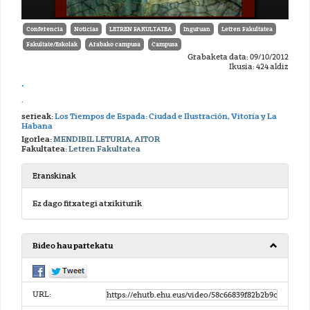
Conferencia
Noticias
LETREN FAKULTATEA
Inguruan
Letren Fakultatea
Fakultate/Eskolak
Arabako campusa
Campusa
Grabaketa data: 09/10/2012
Ikusia: 424 aldiz
.
.
serieak:
Los Tiempos de Espada: Ciudad e Ilustración, Vitoria y La
Habana
Igorlea:
MENDIBIL LETURIA, AITOR
Fakultatea:
Letren Fakultatea
Eranskinak
Ez dago fitxategi atxikiturik
Bideo hau partekatu
URL: