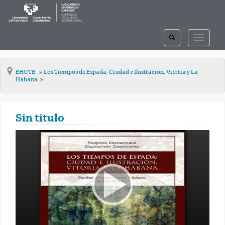
TOGGLE
TOGGLE
SEARCH
NAVIGAT
EHUTB
Los Tiempos de Espada: Ciudad e Ilustración, Vitoria y La
Habana
Sin título