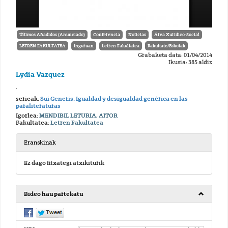
Últimos Añadidos (Anunciado)
Conferencia
Noticias
Área Xurídico-Social
LETREN FAKULTATEA
Inguruan
Letren Fakultatea
Fakultate/Eskolak
Grabaketa data: 01/04/2014
Ikusia: 385 aldiz
Lydia Vazquez
.
serieak:
Sui Generis: Igualdad y desigualdad genérica en las
paraliteraturas
Igorlea:
MENDIBIL LETURIA, AITOR
Fakultatea:
Letren Fakultatea
Eranskinak
Ez dago fitxategi atxikiturik
Bideo hau partekatu