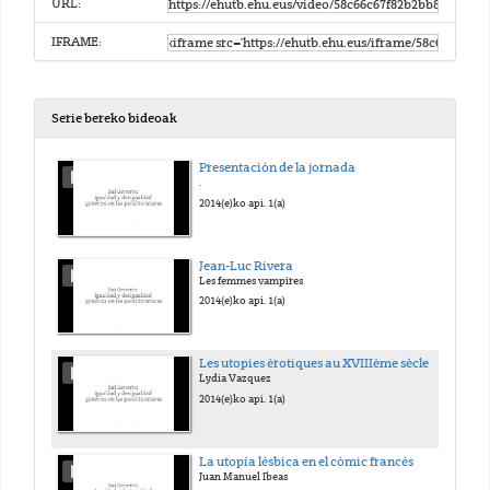
URL:
IFRAME:
Serie bereko bideoak
Presentación de la jornada
.
2014(e)ko api. 1(a)
Jean-Luc Rivera
Les femmes vampires
2014(e)ko api. 1(a)
Les utopies érotiques au XVIIIème sècle
Lydia Vazquez
2014(e)ko api. 1(a)
La utopía lésbica en el cómic francés
Juan Manuel Ibeas