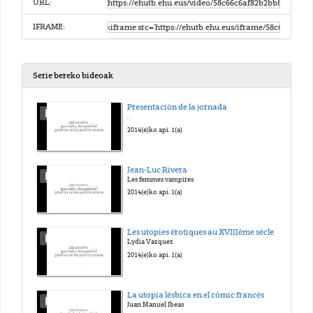
URL:
IFRAME:
Serie bereko bideoak
Presentación de la jornada
.
2014(e)ko api. 1(a)
Jean-Luc Rivera
Les femmes vampires
2014(e)ko api. 1(a)
Les utopies érotiques au XVIIIème sècle
Lydia Vazquez
2014(e)ko api. 1(a)
La utopía lésbica en el cómic francés
Juan Manuel Ibeas