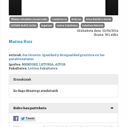
Últimos Añadidos (Anunciado)
Conferencia
Noticias
Área Xurídico-Social
LETREN FAKULTATEA
Inguruan
Letren Fakultatea
Fakultate/Eskolak
Grabaketa data: 02/04/2014
Ikusia: 361 aldiz
Marina Ruiz
.
serieak:
Sui Generis: Igualdad y desigualdad genérica en las
paraliteraturas
Igorlea:
MENDIBIL LETURIA, AITOR
Fakultatea:
Letren Fakultatea
Eranskinak
Ez dago fitxategi atxikiturik
Bideo hau partekatu