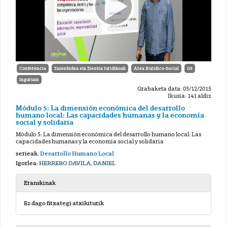
Conferencia
Zuzenbidea eta Zientza Juridikoak
Área Xurídico-Social
G9
Inguruan
Grabaketa data: 03/12/2015
Ikusia: 141 aldiz
Módulo 5: La dimensión económica del desarrollo
humano local: Las capacidades humanas y la economía
social y solidaria
Módulo 5: La dimensión económica del desarrollo humano local: Las
capacidades humanas y la economía social y solidaria
serieak:
Desarrollo Humano Local
Igorlea:
HERRERO DAVILA, DANIEL
Eranskinak
Ez dago fitxategi atxikiturik