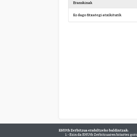
Eranskinak
Ez dago fitxategi atxikiturik
EHUtb Zerbitzua erabiltzeko baldintzak:
1.- Ezin da EHUtb Zerbitzuaren bitartez gor