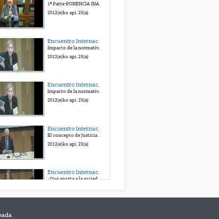
1ª Parte-PONENCIA INAUGURAL. ANTONIO BERISTAIN. UN VIVO RECUERDO.
2015(e)ko abe. 2(a)
2012(e)ko api. 23(a)
Módulo 2: Categorías colectivas del desarrollo: El principio de complejidad
Encuentro Internacional "Hacia una Justicia victimal". Homenaje al Prof. Antonio Beristain
Módulo 2: Categorías colectivas del desarrollo: El principio de complejidad
Impacto de la normativa internacional en materia de víctimas de delitos graves, especialmente de terrorismo y de abuso de poder
2015(e)ko abe. 2(a)
2012(e)ko api. 23(a)
Módulo 2: Categorías colectivas del desarrollo: Las capacidades colectivas
Encuentro Internacional "Hacia una Justicia victimal". Homenaje al Prof. Antonio Beristain
Módulo 2: Categorías colectivas del desarrollo: Las capacidades colectivas
Impacto de la normativa internacional en materia de víctimas de delitos graves, especialmente de terrorismo y de abuso de poder
2015(e)ko abe. 2(a)
2012(e)ko api. 23(a)
Módulo 2: Categorías colectivas del desarrollo: Enfoques nuevos de desarrollo local
Encuentro Internacional "Hacia una Justicia victimal". Homenaje al Prof. Antonio Beristain
Módulo 2: Categorías colectivas del desarrollo: Enfoques nuevos de desarrollo local
El concepto de Justicia victimal en Derecho penal: Contribuciones y retos
2015(e)ko abe. 2(a)
2012(e)ko api. 23(a)
Módulo 2: Categorías colectivas del desarrollo: Marco de análisis del DHL
Encuentro Internacional "Hacia una Justicia victimal"
Módulo 2: Categorías colectivas del desarrollo: Marco de análisis del DHL
¿Qué aporta a la sociedad el conocimiento victimológico?. ¿Y la sociedad al conocimiento victimológico?.
2015(e)ko abe. 2(a)
2012(e)ko api. 23(a)
bada.
Encuentro Internacional "Hacia una Justicia victimal". Homenaje al Prof. Antonio Beristain