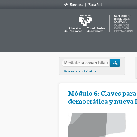
Euskara
|
Español
Bilaketa aurreratua
Módulo 6: Claves para
democrática y nueva I