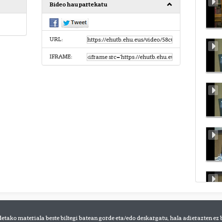
Bideo hau partekatu
URL:
IFRAME:
detako materiala beste biltegi batean gorde eta/edo deskargatu, hala adierazten ez 