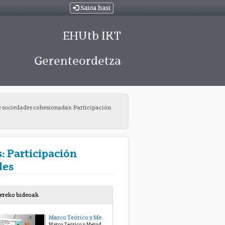
Saioa hasi
EHUtb IKT
Gerenteordetza
e sociedades cohesionadas: Participación
: Participación
des
bereko bideoak
Marco Teórico y Metodológico 1
Marco Teórico y Metodológico 1